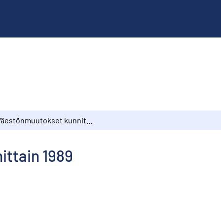
Väestönmuutokset kunnittain 1989
ttain 1989