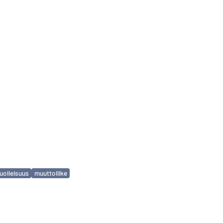
uolleisuus
muuttoliike