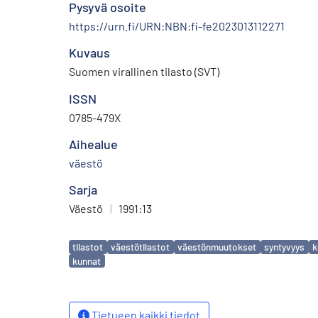
Pysyvä osoite
https://urn.fi/URN:NBN:fi-fe2023013112271
Kuvaus
Suomen virallinen tilasto (SVT)
ISSN
0785-479X
Aihealue
väestö
Sarja
Väestö
|
1991:13
Avainsanat
tilastot
väestötilastot
väestönmuutokset
syntyvyys
k
kunnat
Tietueen kaikki tiedot