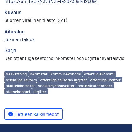
https://urn.fi/URN:NBN:fi-fe20230914126084
Kuvaus
Suomen virallinen tilasto (SVT)
Aihealue
julkinen talous
Sarja
Den offentliga sektorns inkomster och utgifter kvartalsvis
Avainsanat
beskattning
inkomster
kommunekonomi
offentlig ekonomi
offentliga sektorn
offentliga sektorns utgifter
offentliga utgifter
skatteinkomster
socialskyddsavgifter
socialskyddsfonder
statsekonomi
utgifter
Tietueen kaikki tiedot