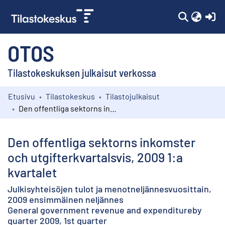
(c
OTOS
Tilastokeskuksen julkaisut verkossa
Etusivu
Tilastokeskus
Tilastojulkaisut
Kokoelmat
Den offentliga sektorns inkomster och utgifterkvartalsvis, 2009 1:a kvartalet
Selaa
Den offentliga sektorns inkomster
och utgifterkvartalsvis, 2009 1:a
kvartalet
Julkisyhteisöjen tulot ja menotneljännesvuosittain,
2009 ensimmäinen neljännes
General government revenue and expenditureby
quarter 2009, 1st quarter