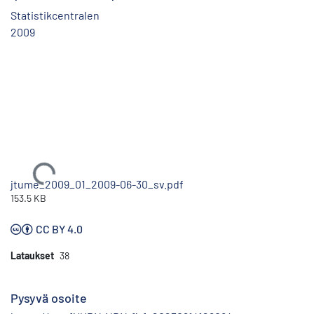
Statistikcentralen
2009
Ladataan...
jtume_2009_01_2009-06-30_sv.pdf
153.5 KB
CC BY 4.0
Lataukset
38
Pysyvä osoite