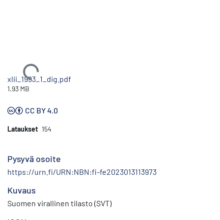
Ladataan...
xlii_1993_1_dig.pdf
1.93 MB
CC BY 4.0
Lataukset
154
Pysyvä osoite
https://urn.fi/URN:NBN:fi-fe2023013113973
Kuvaus
Suomen virallinen tilasto (SVT)