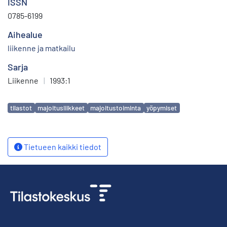
ISSN
0785-6199
Aihealue
liikenne ja matkailu
Sarja
Liikenne
|
1993:1
Avainsanat
tilastot
majoitusliikkeet
majoitustoiminta
yöpymiset
Tietueen kaikki tiedot