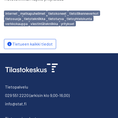
Avainsanat
internet
matkapuhelimet
tietokoneet
tietoliikenneverkot
tietosuoja
tietotekniikka
tietoturva
tietoyhteiskunta
verkkokauppa
viestintätekniikka
yritykset
Tietueen kaikki tiedot
Tietopalvelu
029 551 2220
(arkisin klo 9.00-16.00)
info@stat.fi