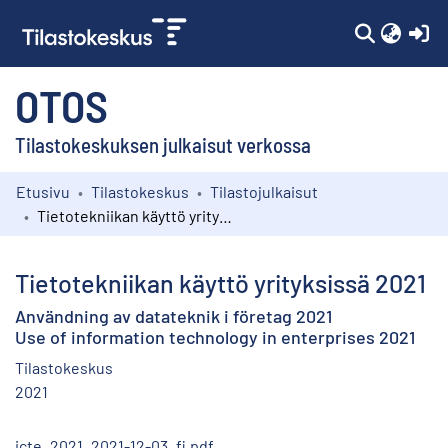
(c
OTOS
Tilastokeskuksen julkaisut verkossa
Etusivu
Tilastokeskus
Tilastojulkaisut
Kokoelmat
Tietotekniikan käyttö yrityksissä 2021
Selaa
Tietotekniikan käyttö yrityksissä 2021
Användning av datateknik i företag 2021
Use of information technology in enterprises 2021
Tilastokeskus
2021
icte_2021_2021-12-03_fi.pdf