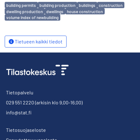
Avainsanat
building permits
building production
buildings
construction
dwelling production
dwellings
house construction
volume index of newbuilding
Tietueen kaikki tiedot
Tietopalvelu
029 551 2220
(arkisin klo 9.00-16.00)
info@stat.fi
Tietosuojaseloste
Saavutettavuusseloste