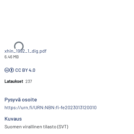
Ladataan...
xhin_1992_1_dig.pdf
6.46 MB
CC BY 4.0
Lataukset
237
Pysyvä osoite
https://urn.fi/URN:NBN:fi-fe2023013120010
Kuvaus
Suomen virallinen tilasto (SVT)