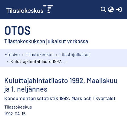
(c
OTOS
Tilastokeskuksen julkaisut verkossa
Etusivu
Tilastokeskus
Tilastojulkaisut
Kokoelmat
Kuluttajahintatilasto 1992, Maaliskuu ja 1. neljännes
Selaa
Kuluttajahintatilasto 1992, Maaliskuu
ja 1. neljännes
Konsumentprisstatistik 1992, Mars och 1 kvartalet
Tilastokeskus
1992-04-15