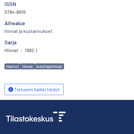
ISSN
0784-8919
Aihealue
hinnat ja kustannukset
Sarja
Hinnat
|
1992:1
Avainsanat
tilastot
hinnat
kuluttajahinnat
Tietueen kaikki tiedot