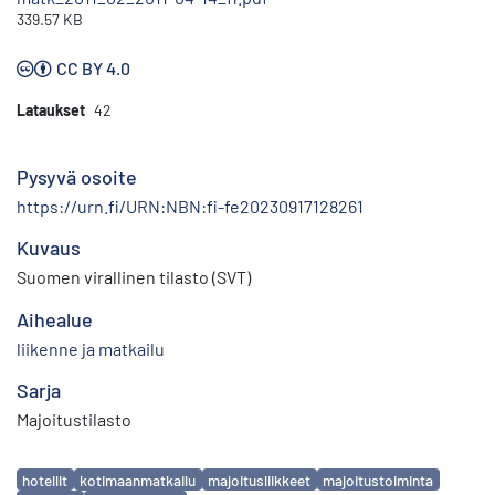
339.57 KB
CC BY 4.0
Lataukset
42
Pysyvä osoite
https://urn.fi/URN:NBN:fi-fe20230917128261
Kuvaus
Suomen virallinen tilasto (SVT)
Aihealue
liikenne ja matkailu
Sarja
Majoitustilasto
Avainsanat
hotellit
kotimaanmatkailu
majoitusliikkeet
majoitustoiminta