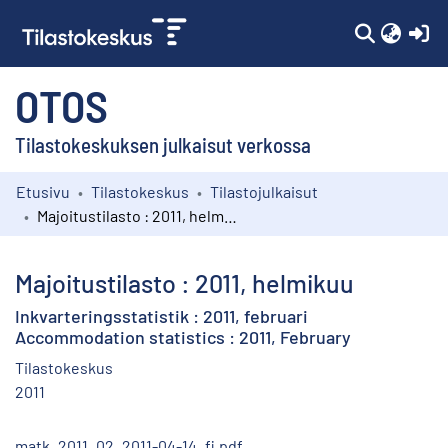
(c
OTOS
Tilastokeskuksen julkaisut verkossa
Etusivu
Tilastokeskus
Tilastojulkaisut
Kokoelmat
Majoitustilasto : 2011, helmikuu
Selaa
Majoitustilasto : 2011, helmikuu
Inkvarteringsstatistik : 2011, februari
Accommodation statistics : 2011, February
Tilastokeskus
2011
matk_2011_02_2011-04-14_fi.pdf