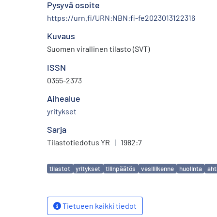
Pysyvä osoite
https://urn.fi/URN:NBN:fi-fe2023013122316
Kuvaus
Suomen virallinen tilasto (SVT)
ISSN
0355-2373
Aihealue
yritykset
Sarja
Tilastotiedotus YR
|
1982:7
Avainsanat
tilastot
yritykset
tilinpäätös
vesiliikenne
huolinta
aht
Tietueen kaikki tiedot