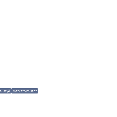
austyö
matkatoimistot