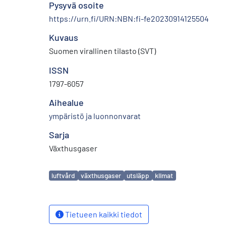
Pysyvä osoite
https://urn.fi/URN:NBN:fi-fe20230914125504
Kuvaus
Suomen virallinen tilasto (SVT)
ISSN
1797-6057
Aihealue
ympäristö ja luonnonvarat
Sarja
Växthusgaser
Avainsanat
luftvård
växthusgaser
utsläpp
klimat
Tietueen kaikki tiedot