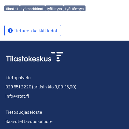
Avainsanat
tilastot
työmarkkinat
työllisyys
työttömyys
Tietueen kaikki tiedot
Tietopalvelu
029 551 2220
(arkisin klo 9.00-16.00)
info@stat.fi
Tietosuojaseloste
Saavutettavuusseloste