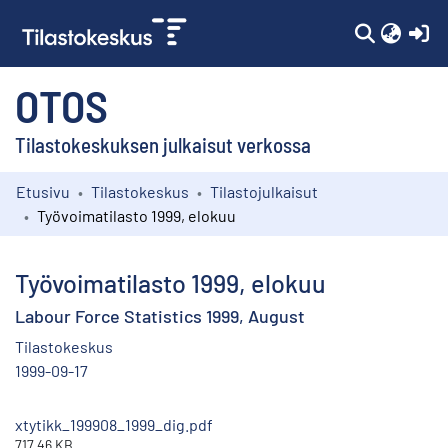
(c
OTOS
Tilastokeskuksen julkaisut verkossa
Etusivu
Tilastokeskus
Tilastojulkaisut
Kokoelmat
Työvoimatilasto 1999, elokuu
Selaa
Työvoimatilasto 1999, elokuu
Labour Force Statistics 1999, August
Tilastokeskus
1999-09-17
xtytikk_199908_1999_dig.pdf
717.46 KB