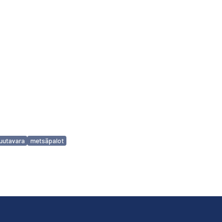
uutavara
metsäpalot