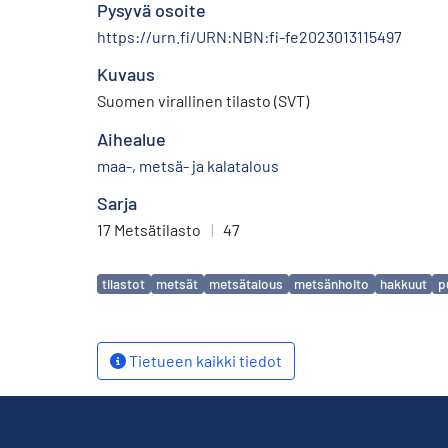
Pysyvä osoite
https://urn.fi/URN:NBN:fi-fe2023013115497
Kuvaus
Suomen virallinen tilasto (SVT)
Aihealue
maa-, metsä- ja kalatalous
Sarja
17 Metsätilasto
|
47
Avainsanat
tilastot
metsät
metsätalous
metsänhoito
hakkuut
p
Tietueen kaikki tiedot