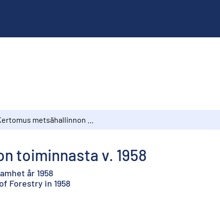
Kertomus metsähallinnon toiminnasta v. 1958
n toiminnasta v. 1958
samhet år 1958
of Forestry in 1958