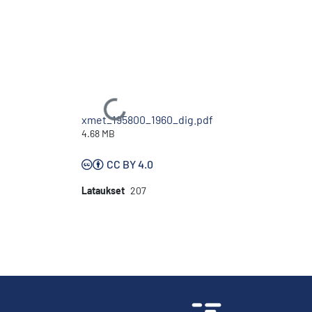
Ladataan...
xmet_195800_1960_dig.pdf
4.68 MB
CC BY 4.0
Lataukset
207