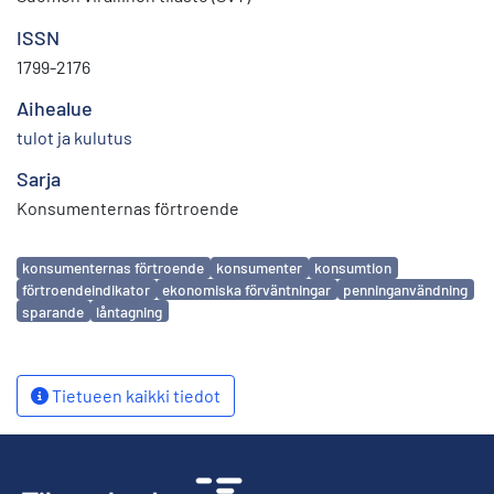
ISSN
1799-2176
Aihealue
tulot ja kulutus
Sarja
Konsumenternas förtroende
Avainsanat
konsumenternas förtroende
konsumenter
konsumtion
förtroendeindikator
ekonomiska förväntningar
penninganvändning
sparande
låntagning
Tietueen kaikki tiedot