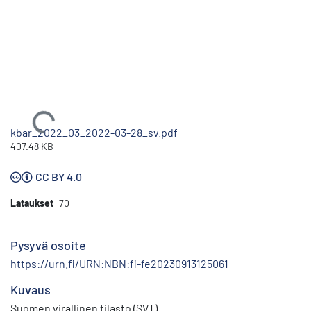
Ladataan...
kbar_2022_03_2022-03-28_sv.pdf
407.48 KB
CC BY 4.0
Lataukset
70
Pysyvä osoite
https://urn.fi/URN:NBN:fi-fe20230913125061
Kuvaus
Suomen virallinen tilasto (SVT)