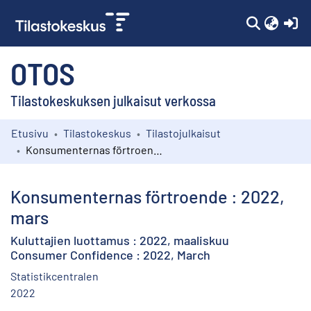
(c
OTOS
Tilastokeskuksen julkaisut verkossa
Etusivu
Tilastokeskus
Tilastojulkaisut
Kokoelmat
Konsumenternas förtroende : 2022, mars
Selaa
Konsumenternas förtroende : 2022,
mars
Kuluttajien luottamus : 2022, maaliskuu
Consumer Confidence : 2022, March
Statistikcentralen
2022