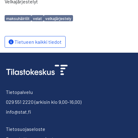
Velkajärjestelyt
Avainsanat
maksuhäiriöt
velat
velkajärjestely
Tietueen kaikki tiedot
Tietopalvelu
029 551 2220
(arkisin klo 9.00-16.00)
info@stat.fi
Tietosuojaseloste