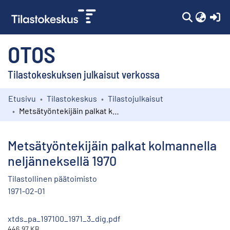
(c
OTOS
Tilastokeskuksen julkaisut verkossa
Etusivu
Tilastokeskus
Tilastojulkaisut
Kokoelmat
Metsätyöntekijäin palkat kolmannella neljänneksellä 1970
Selaa
Metsätyöntekijäin palkat kolmannella
neljänneksellä 1970
Tilastollinen päätoimisto
1971-02-01
xtds_pa_197100_1971_3_dig.pdf
446.97 KB