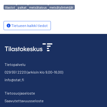
Avainsanat
tilastot
palkat
metsätalous
metsätyöntekijät
Tietueen kaikki tiedot
Tietopalvelu
029 551 2220
(arkisin klo 9.00-16.00)
info@stat.fi
Tietosuojaseloste
Saavutettavuusseloste