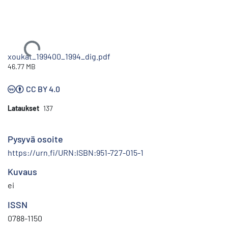
Ladataan...
xoukat_199400_1994_dig.pdf
46.77 MB
CC BY 4.0
Lataukset
137
Pysyvä osoite
https://urn.fi/URN:ISBN:951-727-015-1
Kuvaus
ei
ISSN
0788-1150