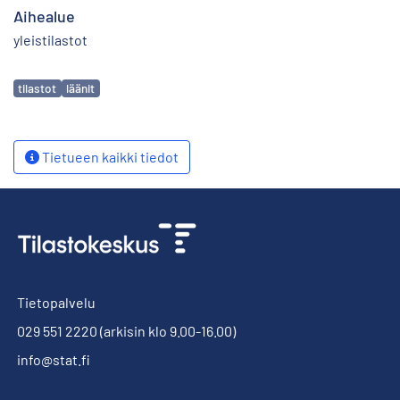
Aihealue
yleistilastot
Avainsanat
tilastot
läänit
Tietueen kaikki tiedot
Tietopalvelu
029 551 2220
(arkisin klo 9.00-16.00)
info@stat.fi