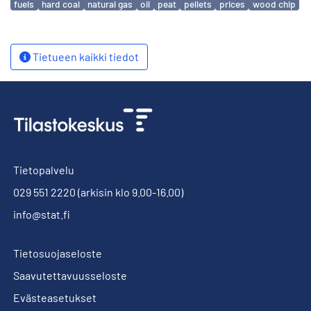
fuels
hard coal
natural gas
oil
peat
pellets
prices
wood chip
Tietueen kaikki tiedot
Tietopalvelu
029 551 2220
(arkisin klo 9.00-16.00)
info@stat.fi
Tietosuojaseloste
Saavutettavuusseloste
Evästeasetukset