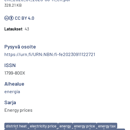
328.21 KB
CC BY 4.0
Lataukset
43
Pysyvä osoite
https://urn.fi/URN:NBN:fi-fe20230911122721
ISSN
1799-800X
Aihealue
energia
Sarja
Energy prices
Avainsanat
district heat
electricity price
energy
energy price
energy tax