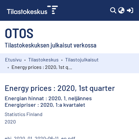
(c
OTOS
Tilastokeskuksen julkaisut verkossa
Etusivu
Tilastokeskus
Tilastojulkaisut
Kokoelmat
Energy prices : 2020, 1st quarter
Selaa
Energy prices : 2020, 1st quarter
Energian hinnat : 2020, 1. neljännes
Energipriser : 2020, 1:a kvartalet
Statistics Finland
2020
ehi_2020_01_2020-06-11_en.pdf