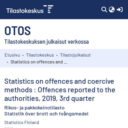
(c
OTOS
Tilastokeskuksen julkaisut verkossa
Etusivu
Tilastokeskus
Tilastojulkaisut
Kokoelmat
Statistics on offences and coercive methods : Offences reported to the authorities, 2019, 3rd quarter
Selaa
Statistics on offences and coercive
methods : Offences reported to the
authorities, 2019, 3rd quarter
Rikos- ja pakkokeinotilasto
Statistik över brott och tvångsmedel
Statistics Finland