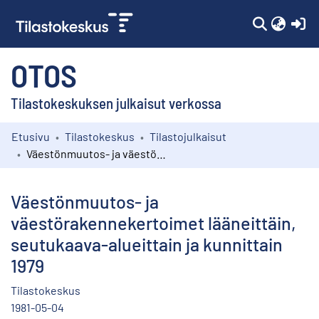
(c
OTOS
Tilastokeskuksen julkaisut verkossa
Etusivu
Tilastokeskus
Tilastojulkaisut
Kokoelmat
Väestönmuutos- ja väestörakennekertoimet lääneittäin, seutukaava-alueittain ja kunnittain 1979
Selaa
Väestönmuutos- ja
väestörakennekertoimet lääneittäin,
seutukaava-alueittain ja kunnittain
1979
Tilastokeskus
1981-05-04