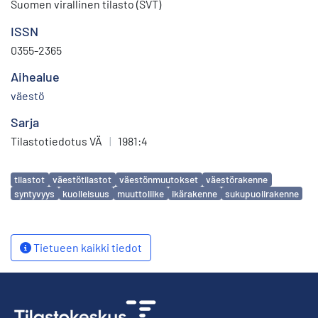
Suomen virallinen tilasto (SVT)
ISSN
0355-2365
Aihealue
väestö
Sarja
Tilastotiedotus VÄ
|
1981:4
Avainsanat
tilastot
väestötilastot
väestönmuutokset
väestörakenne
syntyvyys
kuolleisuus
muuttoliike
ikärakenne
sukupuolirakenne
Tietueen kaikki tiedot