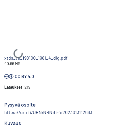
Ladataan...
xtds_va_198100_1981_4_dig.pdf
40.96 MB
CC BY 4.0
Lataukset
219
Pysyvä osoite
https://urn.fi/URN:NBN:fi-fe2023013112663
Kuvaus