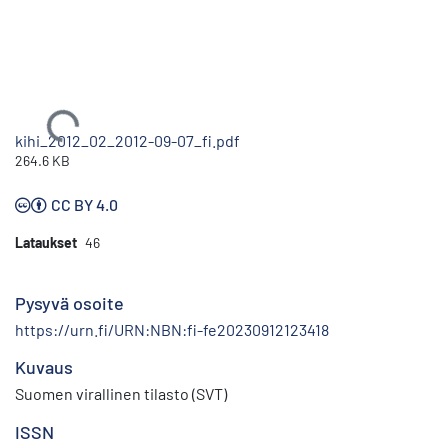
Ladataan...
kihi_2012_02_2012-09-07_fi.pdf
264.6 KB
CC BY 4.0
Lataukset
46
Pysyvä osoite
https://urn.fi/URN:NBN:fi-fe20230912123418
Kuvaus
Suomen virallinen tilasto (SVT)
ISSN