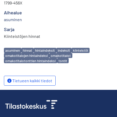
1799-456X
Aihealue
asuminen
Sarja
Kiinteistöjen hinnat
Avainsanat
asuminen
hinnat
hintaindeksit
indeksit
kiinteistöt
omakotitalojen hintaindeksi
omakotitalot
omakotitalotonttien hintaindeksi
tontit
Tietueen kaikki tiedot