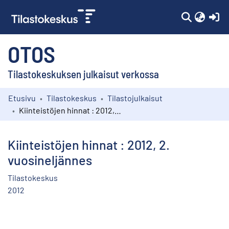
(c
OTOS
Tilastokeskuksen julkaisut verkossa
Etusivu
Tilastokeskus
Tilastojulkaisut
Kokoelmat
Kiinteistöjen hinnat : 2012, 2. vuosineljännes
Selaa
Kiinteistöjen hinnat : 2012, 2.
vuosineljännes
Tilastokeskus
2012