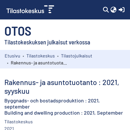
(c
OTOS
Tilastokeskuksen julkaisut verkossa
Etusivu
Tilastokeskus
Tilastojulkaisut
Kokoelmat
Rakennus- ja asuntotuotanto : 2021, syyskuu
Selaa
Rakennus- ja asuntotuotanto : 2021,
syyskuu
Byggnads- och bostadsproduktion : 2021,
september
Building and dwelling production : 2021, September
Tilastokeskus
2021