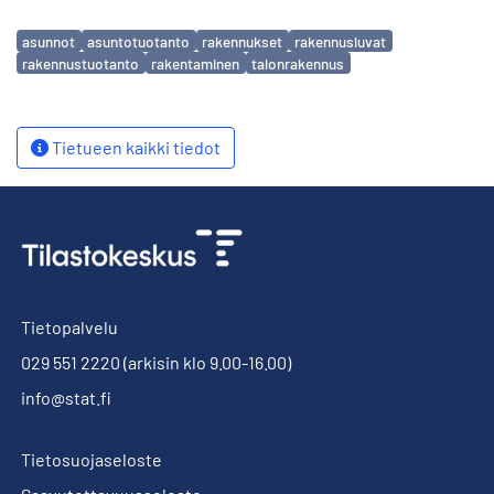
Avainsanat
asunnot
asuntotuotanto
rakennukset
rakennusluvat
rakennustuotanto
rakentaminen
talonrakennus
Tietueen kaikki tiedot
Tietopalvelu
029 551 2220
(arkisin klo 9.00-16.00)
info@stat.fi
Tietosuojaseloste