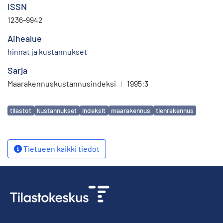
ISSN
1236-9942
Aihealue
hinnat ja kustannukset
Sarja
Maarakennuskustannusindeksi
|
1995:3
Avainsanat
tilastot
kustannukset
indeksit
maarakennus
tienrakennus
Tietueen kaikki tiedot