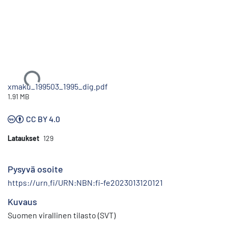
Ladataan...
xmaku_199503_1995_dig.pdf
1.91 MB
CC BY 4.0
Lataukset
129
Pysyvä osoite
https://urn.fi/URN:NBN:fi-fe2023013120121
Kuvaus
Suomen virallinen tilasto (SVT)