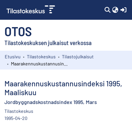
(c
OTOS
Tilastokeskuksen julkaisut verkossa
Etusivu
Tilastokeskus
Tilastojulkaisut
Kokoelmat
Maarakennuskustannusindeksi 1995, Maaliskuu
Selaa
Maarakennuskustannusindeksi 1995,
Maaliskuu
Jordbyggnadskostnadsindex 1995, Mars
Tilastokeskus
1995-04-20