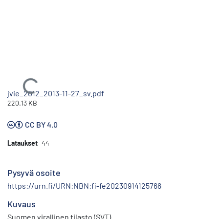
Ladataan...
jvie_2012_2013-11-27_sv.pdf
220.13 KB
CC BY 4.0
Lataukset
44
Pysyvä osoite
https://urn.fi/URN:NBN:fi-fe20230914125766
Kuvaus
Suomen virallinen tilasto (SVT)