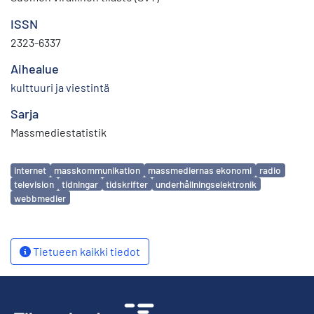
ISSN
2323-6337
Aihealue
kulttuuri ja viestintä
Sarja
Massmediestatistik
Avainsanat
internet
masskommunikation
massmediernas ekonomi
radio
television
tidningar
tidskrifter
underhållningselektronik
webbmedier
Tietueen kaikki tiedot