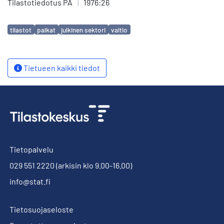
Tilastotiedotus PA
|
1976:26
Avainsanat
tilastot
palkat
julkinen sektori
valtio
Tietueen kaikki tiedot
Tietopalvelu
029 551 2220
(arkisin klo 9.00-16.00)
info@stat.fi
Tietosuojaseloste