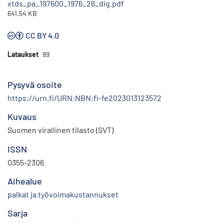
xtds_pa_197600_1976_26_dig.pdf
641.54 KB
CC BY 4.0
Lataukset
89
Pysyvä osoite
https://urn.fi/URN:NBN:fi-fe2023013123572
Kuvaus
Suomen virallinen tilasto (SVT)
ISSN
0355-2306
Aihealue
palkat ja työvoimakustannukset
Sarja