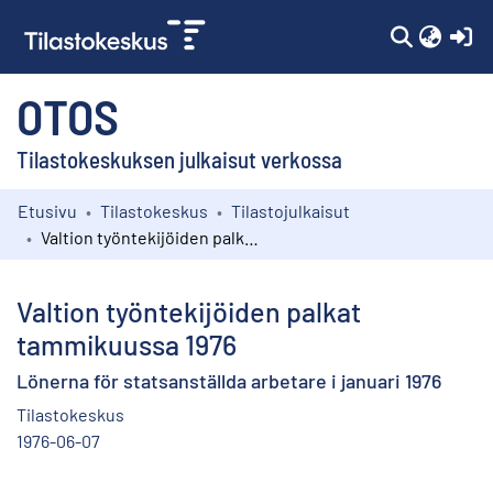
(c
OTOS
Tilastokeskuksen julkaisut verkossa
Etusivu
Tilastokeskus
Tilastojulkaisut
Kokoelmat
Valtion työntekijöiden palkat tammikuussa 1976
Selaa
Valtion työntekijöiden palkat
tammikuussa 1976
Lönerna för statsanställda arbetare i januari 1976
Tilastokeskus
1976-06-07