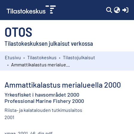
(c
OTOS
Tilastokeskuksen julkaisut verkossa
Etusivu
Tilastokeskus
Tilastojulkaisut
Kokoelmat
Ammattikalastus merialueella 2000
Selaa
Ammattikalastus merialueella 2000
Yrkesfisket i havsområdet 2000
Professional Marine Fishery 2000
Riista- ja kalatalouden tutkimuslaitos
2001
xmaa_2001_46_dig.pdf