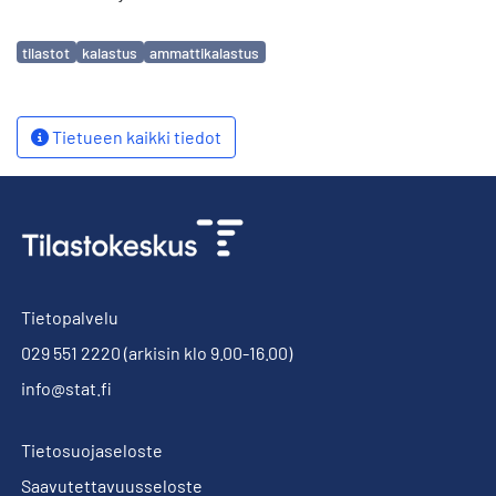
Avainsanat
tilastot
kalastus
ammattikalastus
Tietueen kaikki tiedot
Tietopalvelu
029 551 2220
(arkisin klo 9.00-16.00)
info@stat.fi
Tietosuojaseloste
Saavutettavuusseloste