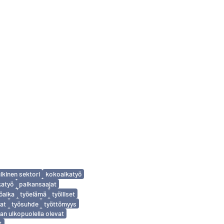
ulkinen sektori
kokoaikatyö
katyö
palkansaajat
öaika
työelämä
työlliset
at
työsuhde
työttömyys
an ulkopuolella olevat
t