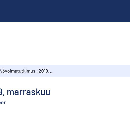
Työvoimatutkimus : 2019, marraskuu
9, marraskuu
ber