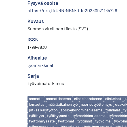
Pysyvä osoite
https://urn.fi/URN:NBN:fi-fe20230921135726
Kuvaus
Suomen virallinen tilasto (SVT)
ISSN
1798-7830
Aihealue
työmarkkinat
Sarja
Työvoimatutkimus
Avainsanat
ammatit
ammattiasema
elinkeinorakenne
elinkeinot
j
lomautus
määräaikainen työ
nuorisotyöttömyys
osa-ai
pitkäaikaistyötön
sosioekonominen asema
toimialat
ty
työllisyys
työllisyysaste
työmarkkina-asema
työmarkkin
työttömyysaste
työttömät
työtunnit
työvoima
työvoim
työvoimaosuus
viikkotyöaika
yksityinen sektori
yrittäjä