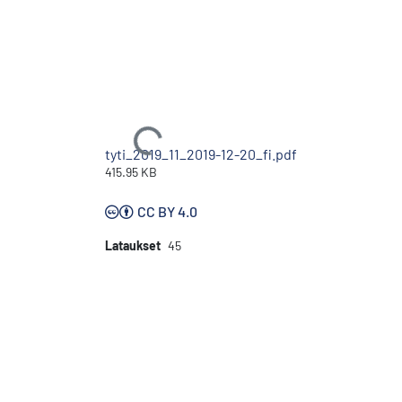
Ladataan...
tyti_2019_11_2019-12-20_fi.pdf
415.95 KB
CC BY 4.0
Lataukset
45