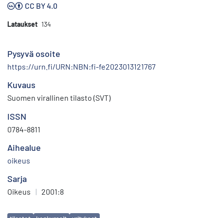
CC BY 4.0
Lataukset
134
Pysyvä osoite
https://urn.fi/URN:NBN:fi-fe2023013121767
Kuvaus
Suomen virallinen tilasto (SVT)
ISSN
0784-8811
Aihealue
oikeus
Sarja
Oikeus
|
2001:8
Avainsanat