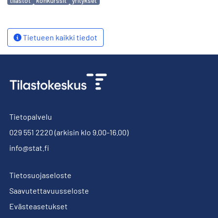
tilastot
konkurssit
yritykset
Tietueen kaikki tiedot
Tietopalvelu
029 551 2220
(arkisin klo 9.00-16.00)
info@stat.fi
Tietosuojaseloste
Saavutettavuusseloste
Evästeasetukset