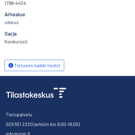
1798-4424
Aihealue
oikeus
Sarja
Konkurssit
Tietueen kaikki tiedot
Tietopalvelu
029 551 2220
(arkisin klo 9.00-16.00)
info@stat.fi