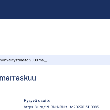
Työnvälitystilasto 2009 marraskuu
9 marraskuu
Pysyvä osoite
https://urn.fi/URN:NBN:fi-fe2023013110983