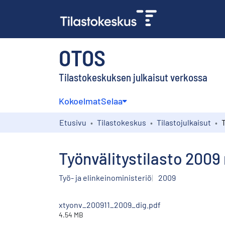
OTOS
Tilastokeskuksen julkaisut verkossa
Kokoelmat
Selaa
Etusivu
Tilastokeskus
Tilastojulkaisut
Työnvälitystilasto 200
Työ- ja elinkeinoministeriö
2009
xtyonv_200911_2009_dig.pdf
4.54 MB