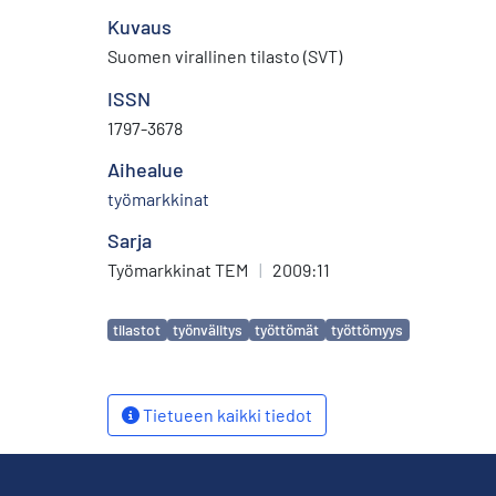
Kuvaus
Suomen virallinen tilasto (SVT)
ISSN
1797-3678
Aihealue
työmarkkinat
Sarja
Työmarkkinat TEM
|
2009:11
Avainsanat
tilastot
työnvälitys
työttömät
työttömyys
Tietueen kaikki tiedot