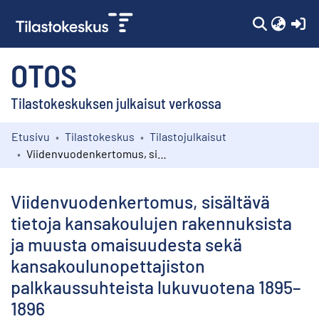
(c
OTOS
Tilastokeskuksen julkaisut verkossa
Etusivu
Tilastokeskus
Tilastojulkaisut
Kokoelmat
Viidenvuodenkertomus, sisältävä tietoja kansakoulujen rakennuksista ja muusta omaisuudesta sekä kansakoulunopettajiston palkkaussuhteista lukuvuotena 1895–1896
Selaa
Viidenvuodenkertomus, sisältävä
tietoja kansakoulujen rakennuksista
ja muusta omaisuudesta sekä
kansakoulunopettajiston
palkkaussuhteista lukuvuotena 1895–
1896