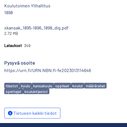
Koulutoimen Ylihallitus
1898
xkansak_1895-1896_1898_dig.pdf
2.72 MB
Lataukset
349
Pysyvä osoite
https://urn.fi/URN:NBN:fi-fe2023013114646
Avainsanat
tilastot
koulu
kansakoulu
oppilaat
koulut
määrärahat
opettajat
koulukirjastot
Tietueen kaikki tiedot