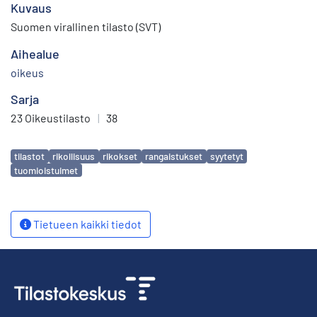
Kuvaus
Suomen virallinen tilasto (SVT)
Aihealue
oikeus
Sarja
23 Oikeustilasto
|
38
Avainsanat
tilastot
rikollisuus
rikokset
rangaistukset
syytetyt
tuomioistuimet
Tietueen kaikki tiedot