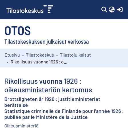
(c
OTOS
Tilastokeskuksen julkaisut verkossa
Etusivu
Tilastokeskus
Tilastojulkaisut
Kokoelmat
Rikollisuus vuonna 1926 : oikeusministeriön kertomus
Selaa
Rikollisuus vuonna 1926 :
oikeusministeriön kertomus
Brottsligheten år 1926 : justitieministeriet
berättelse
Statistique criminelle de Finlande pour l'année 1926 :
publiée par le Ministère de la Justice
Oikeusministeriö