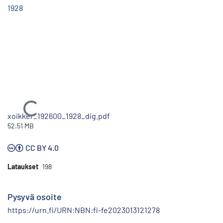
1928
Ladataan...
xoikker_192600_1928_dig.pdf
52.51 MB
CC BY 4.0
Lataukset
198
Pysyvä osoite
https://urn.fi/URN:NBN:fi-fe2023013121278