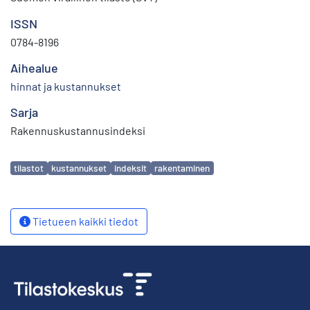
ISSN
0784-8196
Aihealue
hinnat ja kustannukset
Sarja
Rakennuskustannusindeksi
Avainsanat
tilastot
kustannukset
indeksit
rakentaminen
Tietueen kaikki tiedot