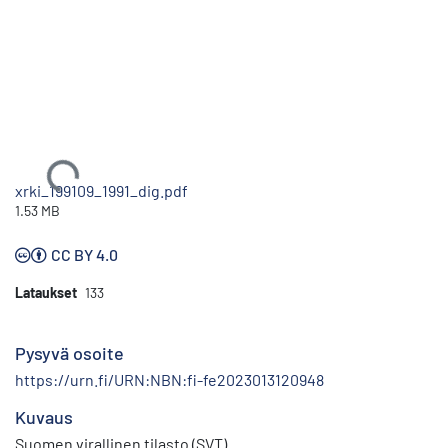
Ladataan...
xrki_199109_1991_dig.pdf
1.53 MB
CC BY 4.0
Lataukset
133
Pysyvä osoite
https://urn.fi/URN:NBN:fi-fe2023013120948
Kuvaus
Suomen virallinen tilasto (SVT)