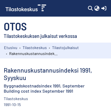
(c
OTOS
Tilastokeskuksen julkaisut verkossa
Etusivu
Tilastokeskus
Tilastojulkaisut
Kokoelmat
Rakennuskustannusindeksi 1991, Syyskuu
Selaa
Rakennuskustannusindeksi 1991,
Syyskuu
Byggnadskostnadsindex 1991, September
Building cost index September 1991
Tilastokeskus
1991-10-15