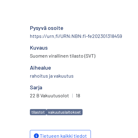
Pysyvä osoite
https://urn.fi/URN:NBN:fi-fe202301318459
Kuvaus
Suomen virallinen tilasto (SVT)
Aihealue
rahoitus ja vakuutus
Sarja
22 B Vakuutusolot
|
18
Avainsanat
tilastot
vakuutuslaitokset
Tietueen kaikki tiedot