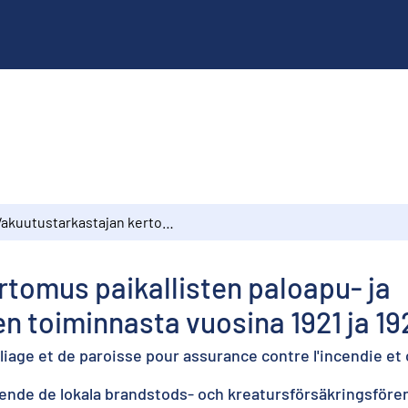
Vakuutustarkastajan kertomus paikallisten paloapu- ja eläinvakuutusyhdistysten toiminnasta vuosina 1921 ja 1922
tomus paikallisten paloapu- ja
n toiminnasta vuosina 1921 ja 19
lliage et de paroisse pour assurance contre l'incendie et 
ende de lokala brandstods- och kreatursförsäkringsföre