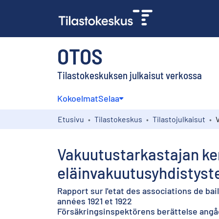
OTOS
Tilastokeskuksen julkaisut verkossa
Kokoelmat
Selaa
Etusivu
Tilastokeskus
Tilastojulkaisut
Vakuutustarkastajan ker
eläinvakuutusyhdistyste
Rapport sur l'etat des associations de bai
années 1921 et 1922
Försäkringsinspektörens berättelse angå