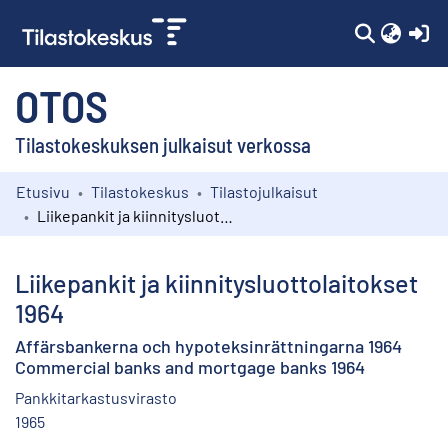
(c
OTOS
Tilastokeskuksen julkaisut verkossa
Etusivu
Tilastokeskus
Tilastojulkaisut
Kokoelmat
Liikepankit ja kiinnitysluottolaitokset 1964
Selaa
Liikepankit ja kiinnitysluottolaitokset
1964
Affärsbankerna och hypoteksinrättningarna 1964
Commercial banks and mortgage banks 1964
Pankkitarkastusvirasto
1965