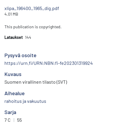
xlipa_196400_1965_dig.pdf
4.01 MB
This publication is copyrighted.
Lataukset
144
Pysyvä osoite
https://urn.fi/URN:NBN:fi-fe202301319924
Kuvaus
Suomen virallinen tilasto (SVT)
Aihealue
rahoitus ja vakuutus
Sarja
7 C
|
55