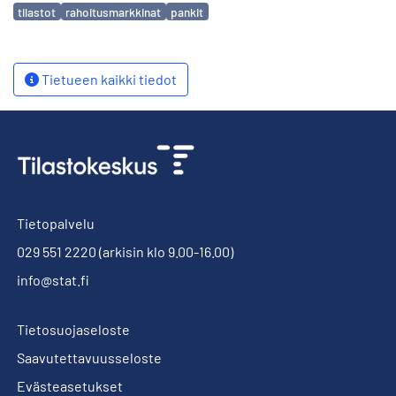
Avainsanat
tilastot
rahoitusmarkkinat
pankit
Tietueen kaikki tiedot
Tietopalvelu
029 551 2220
(arkisin klo 9.00-16.00)
info@stat.fi
Tietosuojaseloste
Saavutettavuusseloste
Evästeasetukset