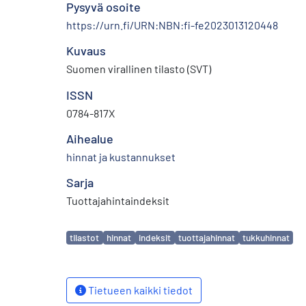
Pysyvä osoite
https://urn.fi/URN:NBN:fi-fe2023013120448
Kuvaus
Suomen virallinen tilasto (SVT)
ISSN
0784-817X
Aihealue
hinnat ja kustannukset
Sarja
Tuottajahintaindeksit
Avainsanat
tilastot
hinnat
indeksit
tuottajahinnat
tukkuhinnat
Tietueen kaikki tiedot