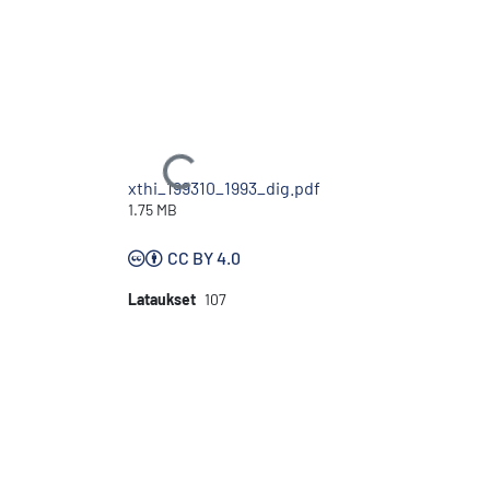
Ladataan...
xthi_199310_1993_dig.pdf
1.75 MB
CC BY 4.0
Lataukset
107