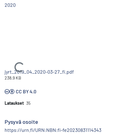
2020
Ladataan...
jyrt_2019_04_2020-03-27_fi.pdf
238.9 KB
CC BY 4.0
Lataukset
35
Pysyvä osoite
https://urn.fi/URN:NBN:fi-fe20230831114343