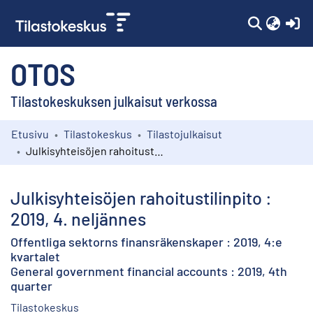
(c
OTOS
Tilastokeskuksen julkaisut verkossa
Etusivu
Tilastokeskus
Tilastojulkaisut
Kokoelmat
Julkisyhteisöjen rahoitustilinpito : 2019, 4. neljännes
Selaa
Julkisyhteisöjen rahoitustilinpito :
2019, 4. neljännes
Offentliga sektorns finansräkenskaper : 2019, 4:e
kvartalet
General government financial accounts : 2019, 4th
quarter
Tilastokeskus