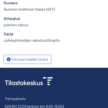
Kuvaus
Suomen virallinen tilasto (SVT)
Aihealue
julkinen talous
Sarja
Julkisyhteisöjen rahoitustilinpito
Tietueen kaikki tiedot
Tietopalvelu
029 551 2220
(arkisin klo 9.00-16.00)