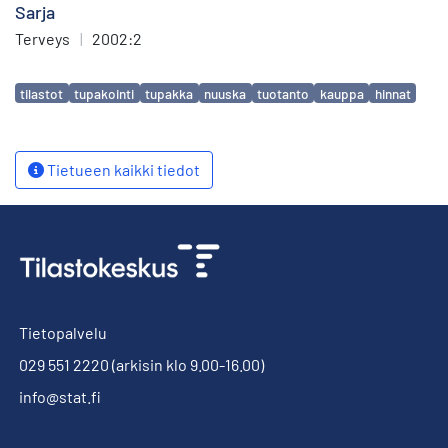
Sarja
Terveys
|
2002:2
Avainsanat
tilastot
tupakointi
tupakka
nuuska
tuotanto
kauppa
hinnat
Tietueen kaikki tiedot
Tietopalvelu
029 551 2220
(arkisin klo 9.00-16.00)
info@stat.fi