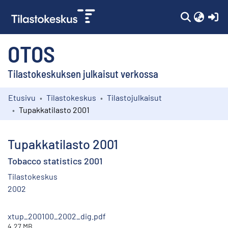
(c
OTOS
Tilastokeskuksen julkaisut verkossa
Etusivu
Tilastokeskus
Tilastojulkaisut
Kokoelmat
Tupakkatilasto 2001
Selaa
Tupakkatilasto 2001
Tobacco statistics 2001
Tilastokeskus
2002
xtup_200100_2002_dig.pdf
4.27 MB