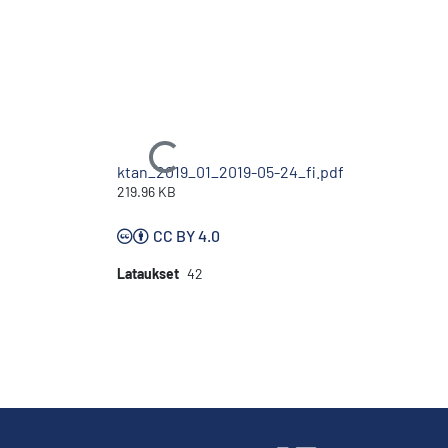
Ladataan...
ktan_2019_01_2019-05-24_fi.pdf
219.96 KB
CC BY 4.0
Lataukset
42