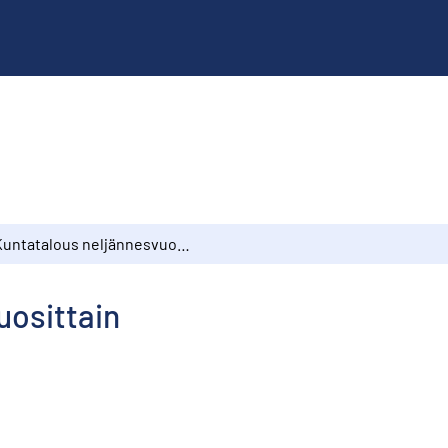
Kuntatalous neljännesvuosittain
uosittain