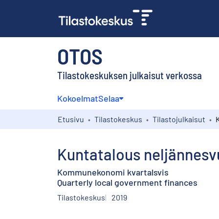
OTOS
Tilastokeskuksen julkaisut verkossa
Kokoelmat
Selaa
Etusivu
Tilastokeskus
Tilastojulkaisut
Kuntatalous neljännesv
Kommunekonomi kvartalsvis
Quarterly local government finances
Tilastokeskus
2019