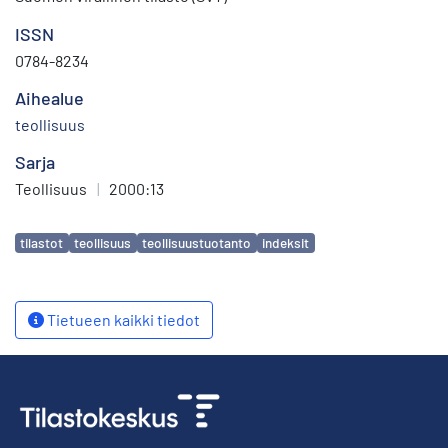
ISSN
0784-8234
Aihealue
teollisuus
Sarja
Teollisuus
|
2000:13
Avainsanat
tilastot
teollisuus
teollisuustuotanto
indeksit
Tietueen kaikki tiedot