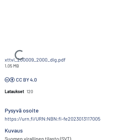
Ladataan...
xttvi_200009_2000_dig.pdf
1.05 MB
CC BY 4.0
Lataukset
120
Pysyvä osoite
https://urn.fi/URN:NBN:fi-fe2023013117005
Kuvaus
Suomen virallinen tilasto (SVT)