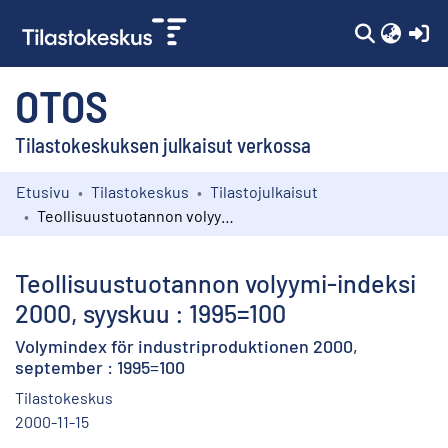
(c
OTOS
Tilastokeskuksen julkaisut verkossa
Etusivu
Tilastokeskus
Tilastojulkaisut
Kokoelmat
Teollisuustuotannon volyymi-indeksi 2000, syyskuu : 1995=100
Selaa
Teollisuustuotannon volyymi-indeksi
2000, syyskuu : 1995=100
Volymindex för industriproduktionen 2000,
september : 1995=100
Tilastokeskus
2000-11-15