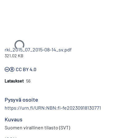
Ladataan...
rki_2015_07_2015-08-14_sv.pdf
321.02 KB
CC BY 4.0
Lataukset
56
Pysyvä osoite
https://urn.fi/URN:NBN:fi-fe20230918130771
Kuvaus
Suomen virallinen tilasto (SVT)