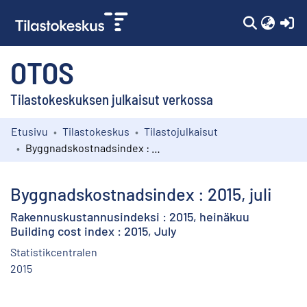
(c
OTOS
Tilastokeskuksen julkaisut verkossa
Etusivu
Tilastokeskus
Tilastojulkaisut
Kokoelmat
Byggnadskostnadsindex : 2015, juli
Selaa
Byggnadskostnadsindex : 2015, juli
Rakennuskustannusindeksi : 2015, heinäkuu
Building cost index : 2015, July
Statistikcentralen
2015