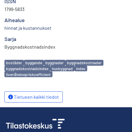
ISSN
1799-5833
Aihealue
hinnat ja kustannukset
Sarja
Byggnadskostnadsindex
Avainsanat
bostäder
byggande
byggnader
byggnadskostnader
byggnadskostnadsindex
husbyggnad
index
överlåtelsepriskoefficient
Tietueen kaikki tiedot