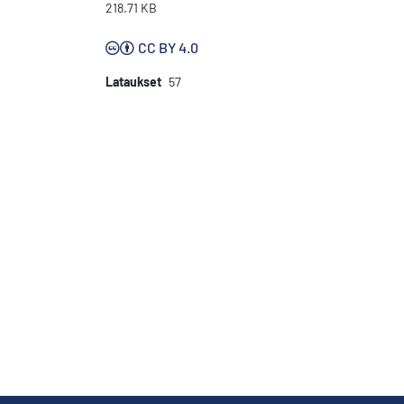
218.71 KB
CC BY 4.0
Lataukset
57