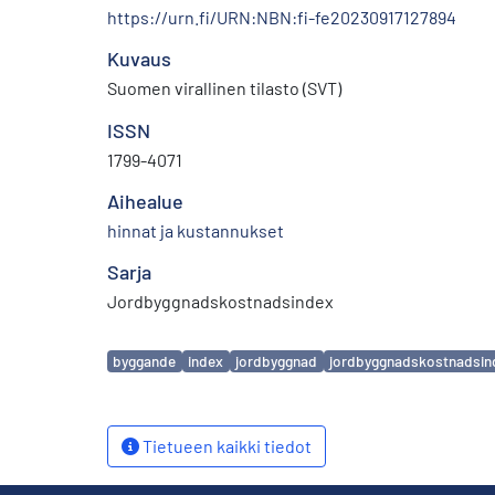
https://urn.fi/URN:NBN:fi-fe20230917127894
Kuvaus
Suomen virallinen tilasto (SVT)
ISSN
1799-4071
Aihealue
hinnat ja kustannukset
Sarja
Jordbyggnadskostnadsindex
Avainsanat
byggande
index
jordbyggnad
jordbyggnadskostnadsin
Tietueen kaikki tiedot