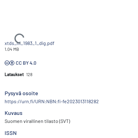
Ladataan...
xtds_hi_1983_1_dig.pdf
1.04 MB
CC BY 4.0
Lataukset
128
Pysyvä osoite
https://urn.fi/URN:NBN:fi-fe2023013118282
Kuvaus
Suomen virallinen tilasto (SVT)
ISSN