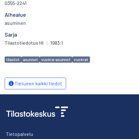
0355-2241
Aihealue
asuminen
Sarja
Tilastotiedotus HI
|
1983:1
Avainsanat
tilastot
asunnot
vuokra-asunnot
vuokrat
Tietueen kaikki tiedot
Tietopalvelu