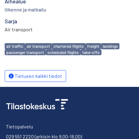
Aihealue
liikenne ja matkailu
Sarja
Air transport
Avainsanat
air traffic
air transport
chartered flights
freight
landings
passenger transport
scheduled flights
take-offs
Tietueen kaikki tiedot
Tietopalvelu
029 551 2220
(arkisin klo 9.00-16.00)