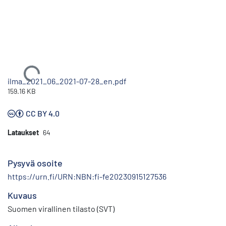
Ladataan...
ilma_2021_06_2021-07-28_en.pdf
159.16 KB
CC BY 4.0
Lataukset
64
Pysyvä osoite
https://urn.fi/URN:NBN:fi-fe20230915127536
Kuvaus
Suomen virallinen tilasto (SVT)