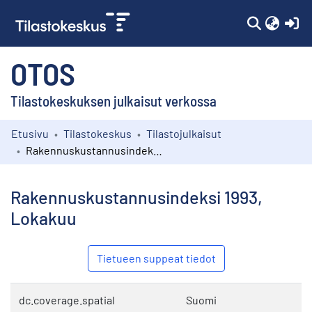
(c
OTOS
Tilastokeskuksen julkaisut verkossa
Etusivu
Tilastokeskus
Tilastojulkaisut
Kokoelmat
Rakennuskustannusindeksi 1993, Lokakuu
Selaa
Rakennuskustannusindeksi 1993,
Lokakuu
Tietueen suppeat tiedot
dc.coverage.spatial
Suomi