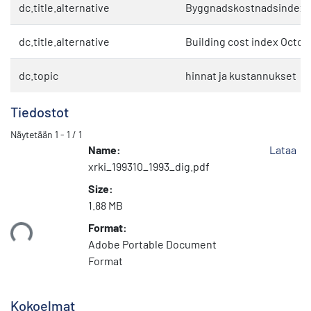
dc.title.alternative
Byggnadskostnadsindex 1
dc.title.alternative
Building cost index Octob
dc.topic
hinnat ja kustannukset
Tiedostot
Näytetään
1 - 1 / 1
Name:
Lataa
xrki_199310_1993_dig.pdf
Size:
1.88 MB
Format:
taan...
Adobe Portable Document
Format
Kokoelmat