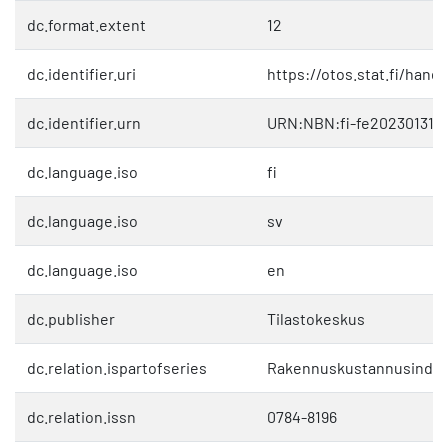
dc.format.extent
12
dc.identifier.uri
https://otos.stat.fi/hand
dc.identifier.urn
URN:NBN:fi-fe202301312
dc.language.iso
fi
dc.language.iso
sv
dc.language.iso
en
dc.publisher
Tilastokeskus
dc.relation.ispartofseries
Rakennuskustannusindek
dc.relation.issn
0784-8196