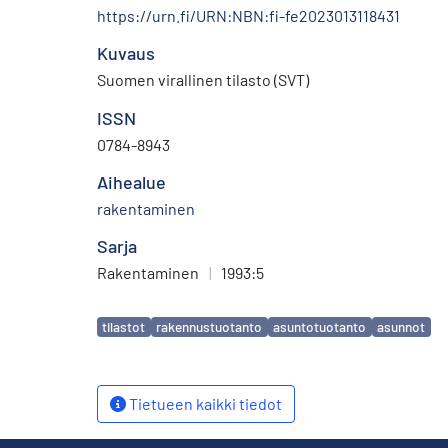
https://urn.fi/URN:NBN:fi-fe2023013118431
Kuvaus
Suomen virallinen tilasto (SVT)
ISSN
0784-8943
Aihealue
rakentaminen
Sarja
Rakentaminen
|
1993:5
Avainsanat
tilastot
rakennustuotanto
asuntotuotanto
asunnot
Tietueen kaikki tiedot