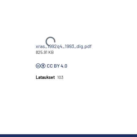
Ladataan...
xras_1992q4_1993_dig.pdf
825.91 KB
CC BY 4.0
Lataukset
103