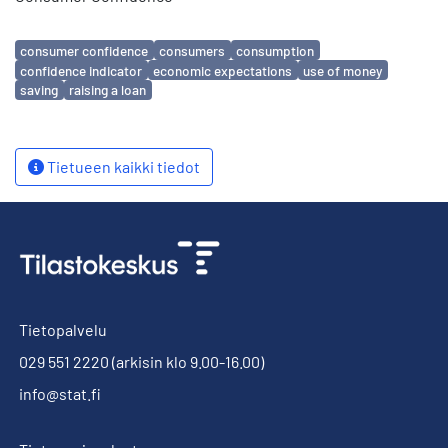
Avainsanat
consumer confidence
consumers
consumption
confidence indicator
economic expectations
use of money
saving
raising a loan
Tietueen kaikki tiedot
Tietopalvelu
029 551 2220
(arkisin klo 9.00-16.00)
info@stat.fi