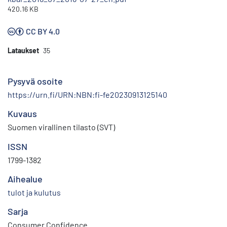
420.16 KB
CC BY 4.0
Lataukset
35
Pysyvä osoite
https://urn.fi/URN:NBN:fi-fe20230913125140
Kuvaus
Suomen virallinen tilasto (SVT)
ISSN
1799-1382
Aihealue
tulot ja kulutus
Sarja
Consumer Confidence