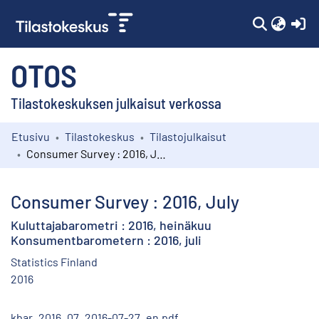
(c
OTOS
Tilastokeskuksen julkaisut verkossa
Etusivu
Tilastokeskus
Tilastojulkaisut
Kokoelmat
Consumer Survey : 2016, July
Selaa
Consumer Survey : 2016, July
Kuluttajabarometri : 2016, heinäkuu
Konsumentbarometern : 2016, juli
Statistics Finland
2016
kbar_2016_07_2016-07-27_en.pdf