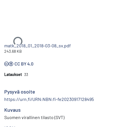
Ladataan...
matk_2018_01_2018-03-08_sv.pdf
243.68 KB
CC BY 4.0
Lataukset
33
Pysyvä osoite
https://urn.fi/URN:NBN:fi-fe20230917128495
Kuvaus
Suomen virallinen tilasto (SVT)