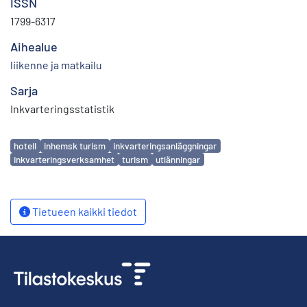
ISSN
1799-6317
Aihealue
liikenne ja matkailu
Sarja
Inkvarteringsstatistik
Avainsanat
hotell
inhemsk turism
inkvarteringsanläggningar
inkvarteringsverksamhet
turism
utlänningar
Tietueen kaikki tiedot