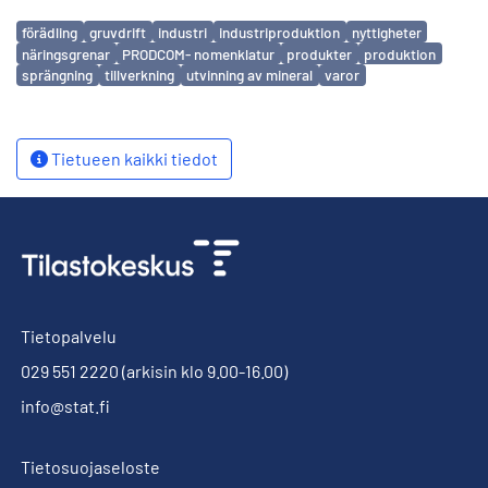
Avainsanat
förädling
gruvdrift
industri
industriproduktion
nyttigheter
näringsgrenar
PRODCOM- nomenklatur
produkter
produktion
sprängning
tillverkning
utvinning av mineral
varor
Tietueen kaikki tiedot
Tietopalvelu
029 551 2220
(arkisin klo 9.00-16.00)
info@stat.fi
Tietosuojaseloste