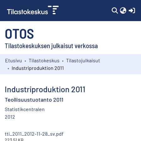
(c
OTOS
Tilastokeskuksen julkaisut verkossa
Etusivu
Tilastokeskus
Tilastojulkaisut
Kokoelmat
Industriproduktion 2011
Selaa
Industriproduktion 2011
Teollisuustuotanto 2011
Statistikcentralen
2012
tti_2011_2012-11-28_sv.pdf
223.51 KB