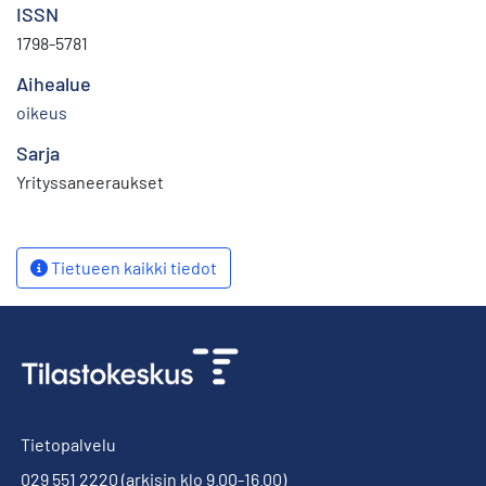
ISSN
1798-5781
Aihealue
oikeus
Sarja
Yrityssaneeraukset
Tietueen kaikki tiedot
Tietopalvelu
029 551 2220
(arkisin klo 9.00-16.00)