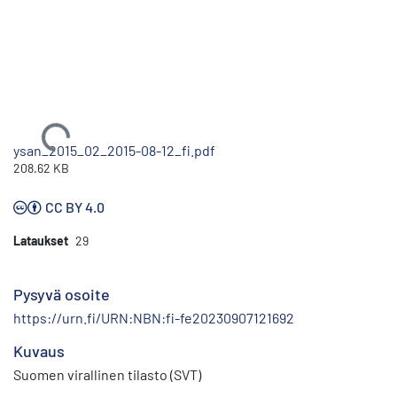
Ladataan...
ysan_2015_02_2015-08-12_fi.pdf
208.62 KB
CC BY 4.0
Lataukset
29
Pysyvä osoite
https://urn.fi/URN:NBN:fi-fe20230907121692
Kuvaus
Suomen virallinen tilasto (SVT)