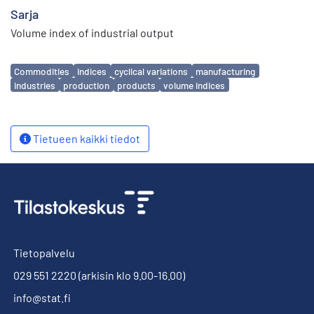
Sarja
Volume index of industrial output
Avainsanat
Commodities
indices
cyclical variations
manufacturing
industries
production
products
volume indices
Tietueen kaikki tiedot
Tietopalvelu
029 551 2220
(arkisin klo 9.00-16.00)
info@stat.fi