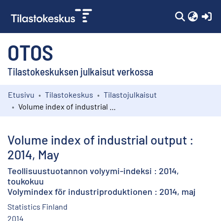
(c
OTOS
Tilastokeskuksen julkaisut verkossa
Etusivu
Tilastokeskus
Tilastojulkaisut
Kokoelmat
Volume index of industrial output : 2014, May
Selaa
Volume index of industrial output :
2014, May
Teollisuustuotannon volyymi-indeksi : 2014,
toukokuu
Volymindex för industriproduktionen : 2014, maj
Statistics Finland
2014