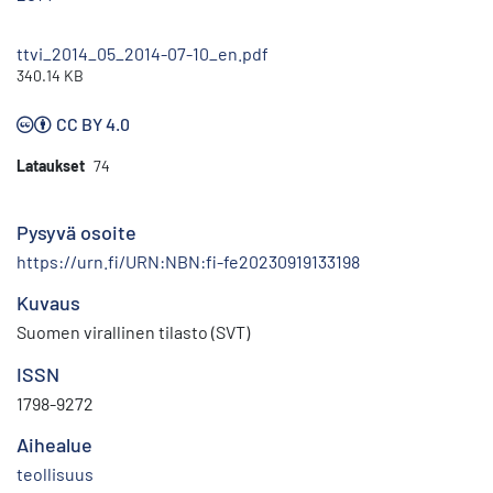
ttvi_2014_05_2014-07-10_en.pdf
340.14 KB
CC BY 4.0
Lataukset
74
Pysyvä osoite
https://urn.fi/URN:NBN:fi-fe20230919133198
Kuvaus
Suomen virallinen tilasto (SVT)
ISSN
1798-9272
Aihealue
teollisuus