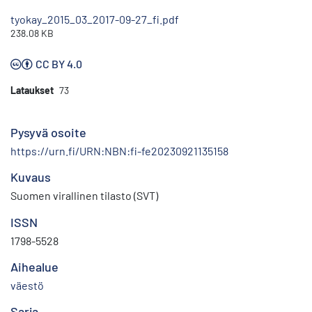
tyokay_2015_03_2017-09-27_fi.pdf
238.08 KB
CC BY 4.0
Lataukset
73
Pysyvä osoite
https://urn.fi/URN:NBN:fi-fe20230921135158
Kuvaus
Suomen virallinen tilasto (SVT)
ISSN
1798-5528
Aihealue
väestö
Sarja