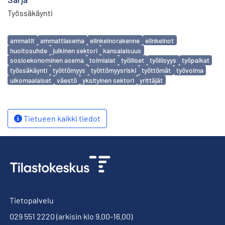
Työssäkäynti
Avainsanat
ammatit
ammattiasema
elinkeinorakenne
elinkeinot
huoltosuhde
julkinen sektori
kansalaisuus
sosioekonominen asema
toimialat
työlliset
työllisyys
työpaikat
työssäkäynti
työttömyys
työttömyysriski
työttömät
työvoima
ulkomaalaiset
väestö
yksityinen sektori
yrittäjät
Tietueen kaikki tiedot
Tietopalvelu
029 551 2220
(arkisin klo 9.00-16.00)