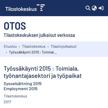
(c
OTOS
Tilastokeskuksen julkaisut verkossa
Etusivu
Tilastokeskus
Tilastojulkaisut
Kokoelmat
Työssäkäynti 2015 : Toimiala, työnantajasektori ja työpaikat
Selaa
Työssäkäynti 2015 : Toimiala,
työnantajasektori ja työpaikat
Sysselsättning 2015
Employment 2015
Tilastokeskus
2017